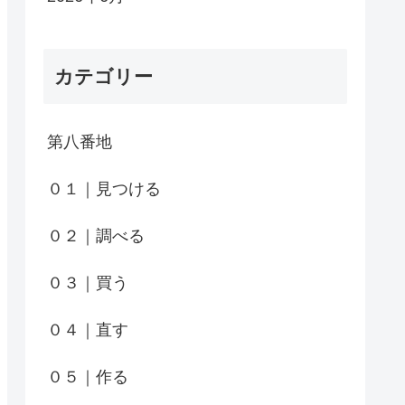
カテゴリー
第八番地
０１｜見つける
０２｜調べる
０３｜買う
０４｜直す
０５｜作る