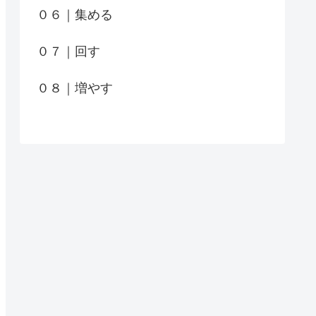
０６｜集める
０７｜回す
０８｜増やす