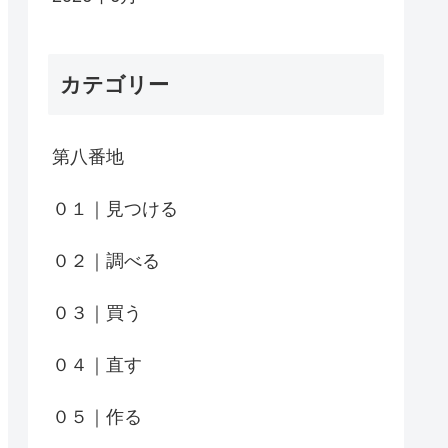
カテゴリー
第八番地
０１｜見つける
０２｜調べる
０３｜買う
０４｜直す
０５｜作る