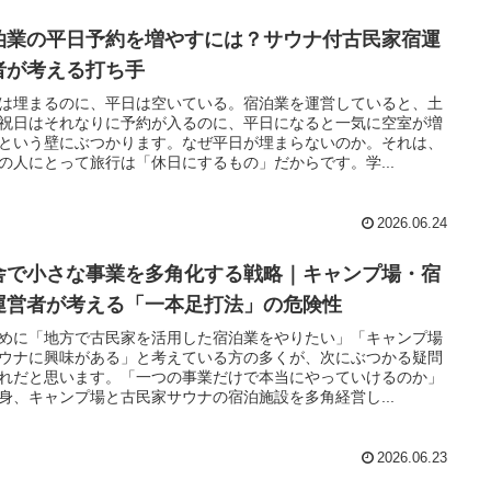
泊業の平日予約を増やすには？サウナ付古民家宿運
者が考える打ち手
は埋まるのに、平日は空いている。宿泊業を運営していると、土
祝日はそれなりに予約が入るのに、平日になると一気に空室が増
という壁にぶつかります。なぜ平日が埋まらないのか。それは、
の人にとって旅行は「休日にするもの」だからです。学...
2026.06.24
舎で小さな事業を多角化する戦略｜キャンプ場・宿
運営者が考える「一本足打法」の危険性
めに「地方で古民家を活用した宿泊業をやりたい」「キャンプ場
ウナに興味がある」と考えている方の多くが、次にぶつかる疑問
れだと思います。「一つの事業だけで本当にやっていけるのか」
身、キャンプ場と古民家サウナの宿泊施設を多角経営し...
2026.06.23