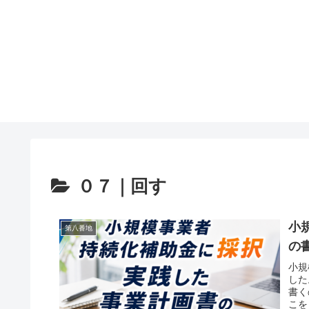
０７｜回す
小
第八番地
の
小規
した
書く
こを