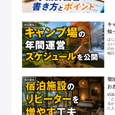
キ
第八番地
知
はじ
らい
のか
検討
宿
第八番地
お
結論
「ど
るか
た人