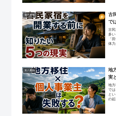
古
第八番地
で
古民
多い
「田
体力
地
第八番地
実
地方
では
とい
の起