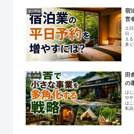
宿
第八番地
営
土日
日・
える
多く
田
第八番地
の
はじ
やサ
はこ
私自