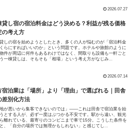
2026.07.27
棟貸し宿の宿泊料金はどう決める？利益が残る価格
定の考え方
貸しの宿を始めようとしたとき、多くの人が悩むのが「宿泊料金
くらにすればいいのか」という問題です。ホテルや旅館のように
物件が周辺に何件もあるわけではなく、間取りも設備も一軒ごと
う一棟貸しは、そもそも「相場」という考え方がなじみ...
2026.07.14
方宿泊業は「場所」より「理由」で選ばれる｜田舎
の差別化方法
地が悪いから集客できないのでは」——これは田舎で宿泊業を始
うとする人が、必ず一度はぶつかる不安です。駅から遠い、観光
ら離れている、最寄りのコンビニまで車で15分。こうした条件を
と、「自分の場所では無理かもしれない」と感じてし...