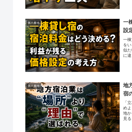
一
第八番地
設
一棟
をい
似た
に違
地
第八番地
宿
「立
めよ
地か
見る