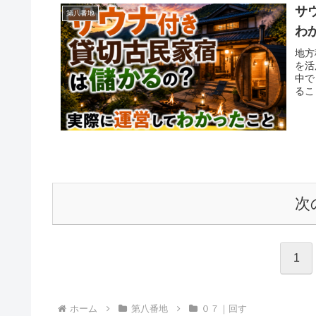
サ
第八番地
わ
地方
を活
中で
るこ
次
1
ホーム
第八番地
０７｜回す