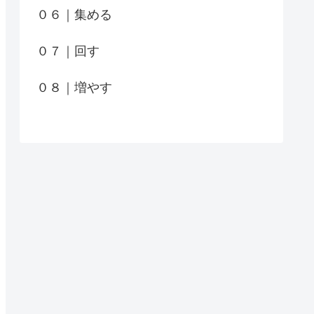
０６｜集める
０７｜回す
０８｜増やす