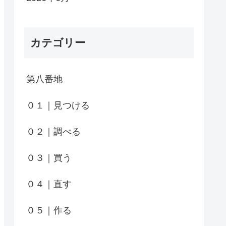
カテゴリー
第八番地
０１｜見つける
０２｜調べる
０３｜買う
０４｜直す
０５｜作る