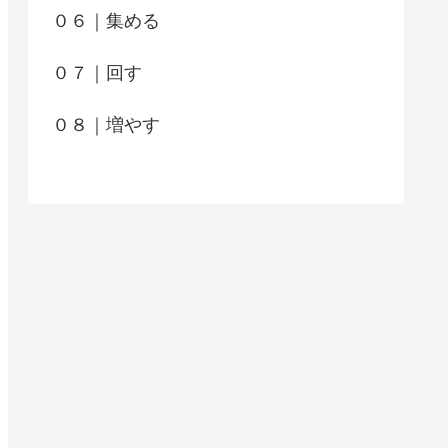
０６｜集める
０７｜回す
０８｜増やす